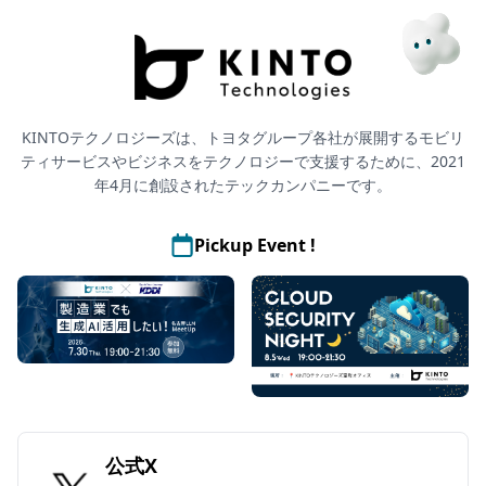
本文へスキップ / Skip to main content
KINTOテクノロジーズは、トヨタグループ各社が展開する
モビリ
ティサービスやビジネスをテクノロジーで支援する
ために、2021
年4月に創設されたテックカンパニーです。
Pickup Event !
公式X