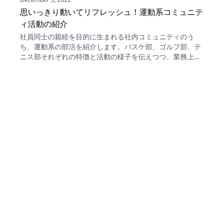
思いっきり動いてリフレッシュ！運動系コミュニテ
ィ活動の紹介
社員同士の親睦を目的に生まれる社内コミュニティのう
ち、運動系の部活を紹介します。バスケ部、ゴルフ部、テ
ニス部それぞれの特徴と活動の様子を伝えつつ、業務上接
点の少ない人と交流できることや、仕事中には見えない一
面を知って人間関係が深まるといったメリットを語りま
す。