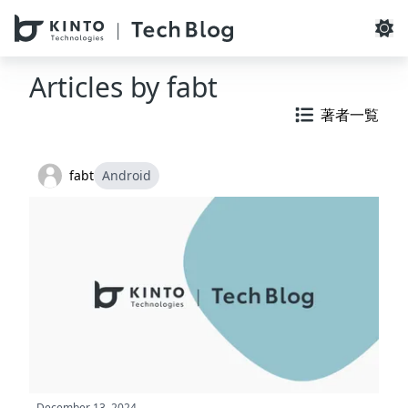
本文へスキップ / Skip to main content
Articles by
fabt
著者一覧
fabt
Android
December 13, 2024