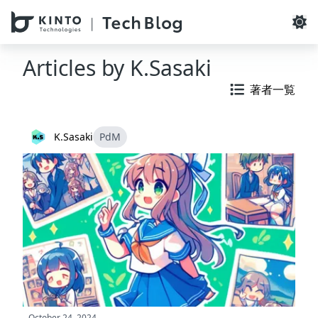
本文へスキップ / Skip to main content
Articles by
K.Sasaki
著者一覧
K.Sasaki
PdM
October 24, 2024