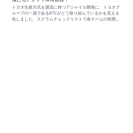
トヨタ生産方式を源流に持つアジャイル開発に、トヨタグ
ループの一員であるKTCがどう取り組んでいるかを見える
化しました。スクラムチェックリストで各チームの状態を
確認し、4Lでふりかえった結果、「何合目？」に単一の答
えは出なかったものの、スクラムマスター同士がつながる
価値が見えました。