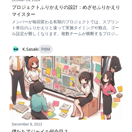
プロジェクトふりかえりの設計：めざせふりかえり
マイスター
メンバーが毎回変わる有期のプロジェクトでは、スプリン
ト単位のふりかえりと違って実施タイミングや観点、ゴー
ル設定が難しくなります。複数チームが横断するプロジェ
クトのふりかえりを、前提と制約の整理、目標設定、進め
方の設計という順で組み立てた実例と結果を言語化しまし
K.Sasaki
PdM
た。
December 8, 2023
僕たちアジャイル何合目？