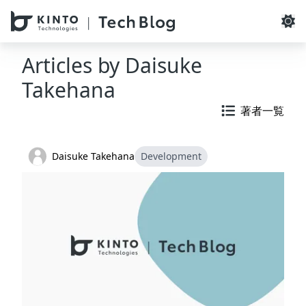
本文へスキップ / Skip to main content
Articles by
Daisuke
Takehana
著者一覧
Daisuke Takehana
Development