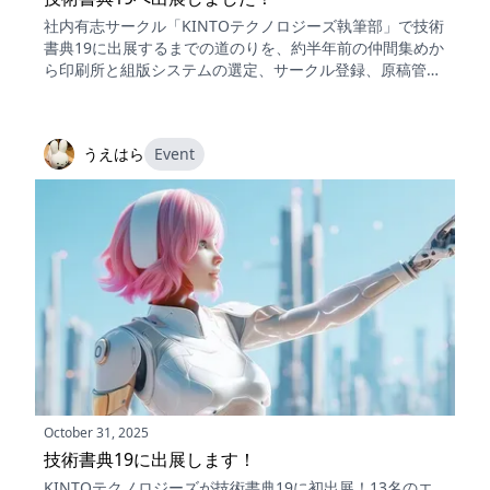
社内有志サークル「KINTOテクノロジーズ執筆部」で技術
書典19に出展するまでの道のりを、約半年前の仲間集めか
ら印刷所と組版システムの選定、サークル登録、原稿管
理、表紙制作、締切設定まで時系列で紹介します。一人で
抱え込まず助けを借りること、締切は多重に早めに置くこ
とが教訓でした。
うえはら
Event
October 31, 2025
技術書典19に出展します！
KINTOテクノロジーズが技術書典19に初出展！13名のエ