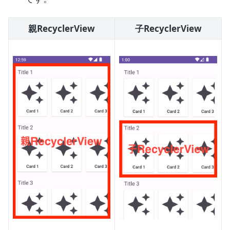
親RecyclerView
子RecyclerView