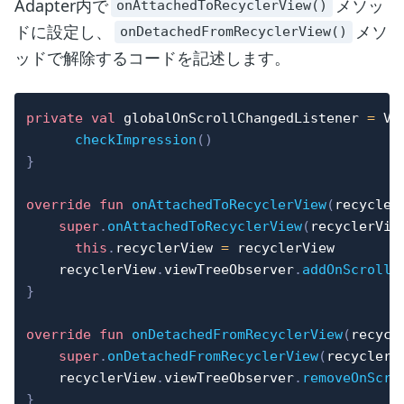
Adapter内で
メソッ
onAttachedToRecyclerView()
ドに設定し、
メソ
onDetachedFromRecyclerView()
ッドで解除するコードを記述します。
private
val
 globalOnScrollChangedListener 
=
 Vi
checkImpression
(
)
}
override
fun
onAttachedToRecyclerView
(
recycler
super
.
onAttachedToRecyclerView
(
recyclerVie
this
.
recyclerView 
=
 recyclerView

    recyclerView
.
viewTreeObserver
.
addOnScrollC
}
override
fun
onDetachedFromRecyclerView
(
recycl
super
.
onDetachedFromRecyclerView
(
recyclerV
    recyclerView
.
viewTreeObserver
.
removeOnScro
}