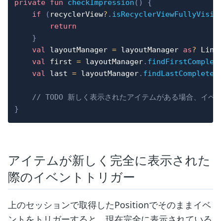
private
fun
checkImpression
(
)
{
if
(
recyclerView
?
.
isRecyclerViewFullyVisib
return
}
val
 layoutManager 
=
 layoutManager 
as
?
 Line
val
 first 
=
 layoutManager
.
findFirstComplet
val
 last 
=
 layoutManager
.
findLastCompletel
// TODO 新しく表示されたアイテムがある場合、イ
}
アイテムが新しく完全に表示された
際のイベントトリガー
上のセッションで取得したPositionでそのままイベ
ントをトリガーすると、現在完全に表示されている