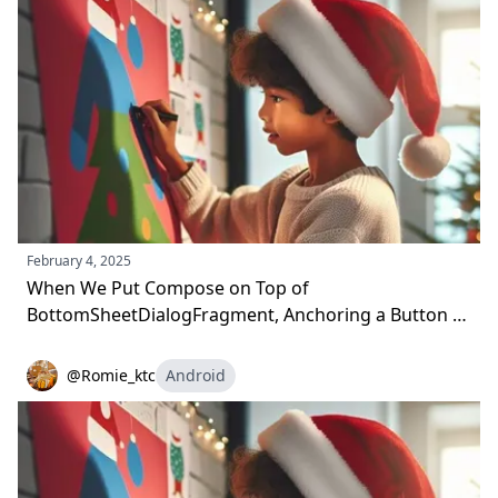
February 4, 2025
When We Put Compose on Top of
BottomSheetDialogFragment, Anchoring a Button to
the Bottom Proved Harder Than Expected
@Romie_ktc
Android