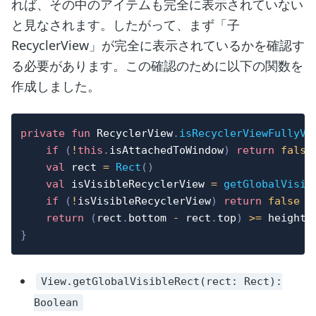
れば、その中のアイテムも完全に表示されていない
と見なされます。したがって、まず「子
RecyclerView」が完全に表示されているかを確認す
る必要があります。この確認のために以下の関数を
作成しました。
private
fun
 RecyclerView
.
isRecyclerViewFullyVi
if
(
!
this
.
isAttachedToWindow
)
return
false
val
 rect 
=
Rect
(
)
val
 isVisibleRecyclerView 
=
getGlobalVisib
if
(
!
isVisibleRecyclerView
)
return
false
return
(
rect
.
bottom 
-
 rect
.
top
)
>=
}
View.getGlobalVisibleRect(rect: Rect):
Boolean