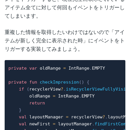
アイテム全てに対して何回もイベントをトリガーし
てしまいます。
重複した情報を取得したいわけではないので「アイ
テムが新しく完全に表示された時」にイベントをト
リガーする実装してみましょう。
private
var
 oldRange 
=
 IntRange
.
EMPTY

private
fun
checkImpression
(
)
{
if
(
recyclerView
?
.
isRecyclerViewFullyVisib
        oldRange 
=
 IntRange
.
EMPTY

return
}
val
 layoutManager 
=
 recyclerView
?
.
layoutMa
val
 newFirst 
=
 layoutManager
.
findFirstComp