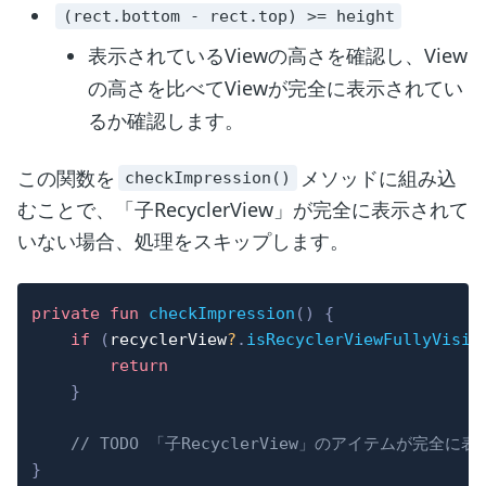
(rect.bottom - rect.top) >= height
表示されているViewの高さを確認し、View
の高さを比べてViewが完全に表示されてい
るか確認します。
この関数を
メソッドに組み込
checkImpression()
むことで、「子RecyclerView」が完全に表示されて
いない場合、処理をスキップします。
private
fun
checkImpression
(
)
{
if
(
recyclerView
?
.
isRecyclerViewFullyVisib
return
}
// TODO 「子RecyclerView」のアイテムが完全
}