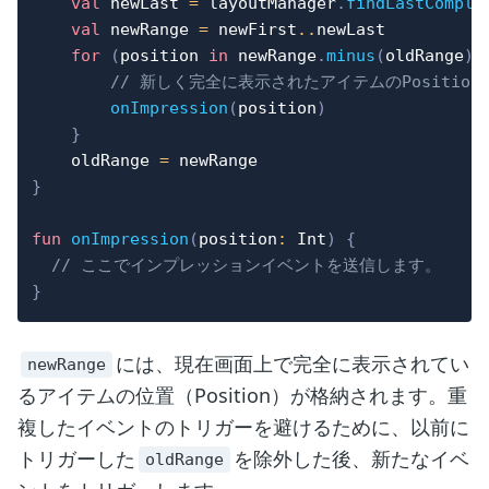
val
 newLast 
=
 layoutManager
.
findLastComple
val
 newRange 
=
 newFirst
..
newLast

for
(
position 
in
 newRange
.
minus
(
oldRange
)
)
// 新しく完全に表示されたアイテムのPositio
onImpression
(
position
)
}
    oldRange 
=
}
fun
onImpression
(
position
:
 Int
)
{
// ここでインプレッションイベントを送信します。
}
には、現在画面上で完全に表示されてい
newRange
るアイテムの位置（Position）が格納されます。重
複したイベントのトリガーを避けるために、以前に
トリガーした
を除外した後、新たなイベ
oldRange