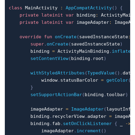
class
 MainActivity 
:
AppCompatActivity
(
)
{
private
lateinit
var
 binding
:
 ActivityMainB
private
lateinit
var
 imageAdapter
:
 ImageAda
override
fun
onCreate
(
savedInstanceState
:
 
super
.
onCreate
(
savedInstanceState
)
        binding 
=
 ActivityMainBinding
.
inflate
(
setContentView
(
binding
.
root
)
withStyledAttributes
(
TypedValue
(
)
.
data
            window
.
statusBarColor 
=
getColor
(
0
}
setSupportActionBar
(
binding
.
toolbar
)
        imageAdapter 
=
ImageAdapter
(
layoutInfl
        binding
.
recyclerView
.
adapter 
=
 imageAda
        binding
.
fab
.
setOnClickListener
{
 _ 
->
            imageAdapter
.
increment
(
)