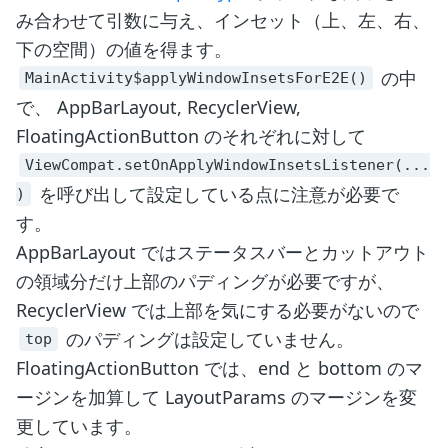
み合わせて引数に与え、インセット（上、左、右、
下の空間）の値を得ます。
の中
MainActivity$applyWindowInsetsForE2E()
で、 AppBarLayout, RecyclerView,
FloatingActionButton のそれぞれに対して
ViewCompat.setOnApplyWindowInsetsListener(...
を呼び出して設定している点に注意が必要で
)
す。
AppBarLayout ではステータスバーとカットアウト
の領域分だけ上部のパディングが必要ですが、
RecyclerView では上部を気にする必要がないので
のパディングは設定していません。
top
FloatingActionButton では、end と bottom のマ
ージンを加算して LayoutParams のマージンを変
更しています。