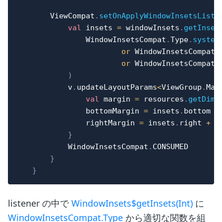
        ViewCompat
.
setOnApplyWindowInsetsListe
val
 insets 
=
 windowInsets
.
getInset
                WindowInsetsCompat
.
Type
.
system
or
 WindowInsetsCompat
.
or
 WindowInsetsCompat
.
)
            v
.
updateLayoutParams
<
ViewGroup
.
Mar
val
 margin 
=
 resources
.
getDime
                bottomMargin 
=
 insets
.
bottom 
+
                rightMargin 
=
 insets
.
right 
+
 m
}
            WindowInsetsCompat
.
CONSUMED

}
}
listener の中で
WindowInsets$getInsets(Int)
に
WindowInsetsCompat.Type
から適切な関数を組