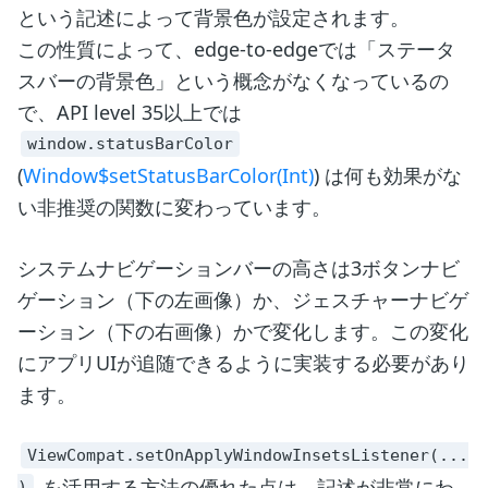
という記述によって背景色が設定されます。
この性質によって、edge-to-edgeでは「ステータ
スバーの背景色」という概念がなくなっているの
で、API level 35以上では
window.statusBarColor
(
Window$setStatusBarColor(Int)
) は何も効果がな
い非推奨の関数に変わっています。
システムナビゲーションバーの高さは3ボタンナビ
ゲーション（下の左画像）か、ジェスチャーナビゲ
ーション（下の右画像）かで変化します。この変化
にアプリUIが追随できるように実装する必要があり
ます。
ViewCompat.setOnApplyWindowInsetsListener(...
を活用する方法の優れた点は、記述が非常にわ
)