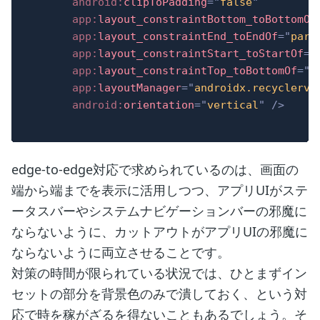
android:
clipToPadding
=
"
false
"
app:
layout_constraintBottom_toBottomOf
app:
layout_constraintEnd_toEndOf
=
"
pare
app:
layout_constraintStart_toStartOf
=
"
app:
layout_constraintTop_toBottomOf
=
"
@
app:
layoutManager
=
"
androidx.recyclervi
android:
orientation
=
"
vertical
"
/>
edge-to-edge対応で求められているのは、画面の
端から端までを表示に活用しつつ、アプリUIがステ
ータスバーやシステムナビゲーションバーの邪魔に
ならないように、カットアウトがアプリUIの邪魔に
ならないように両立させることです。
対策の時間が限られている状況では、ひとまずイン
セットの部分を背景色のみで潰しておく、という対
応で時を稼がざるを得ないこともあるでしょう。そ