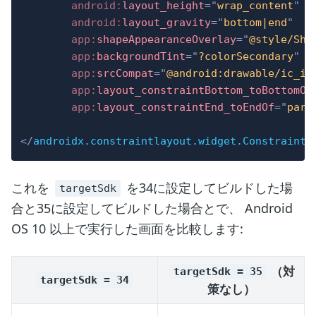
android:
layout_height
=
"
wrap_content
"
android:
layout_gravity
=
"
bottom|end
"
app:
shapeAppearanceOverlay
=
"
@style/Sha
app:
backgroundTint
=
"
?colorSecondary
"
app:
srcCompat
=
"
@android:drawable/ic_in
app:
layout_constraintBottom_toBottomOf
app:
layout_constraintEnd_toEndOf
=
"
pare
</
androidx.constraintlayout.widget.ConstraintL
これを
を34に設定してビルドした場
targetSdk
合と35に設定してビルドした場合とで、 Android
OS 10 以上で実行した画面を比較します:
（対
targetSdk = 35
targetSdk = 34
策なし）