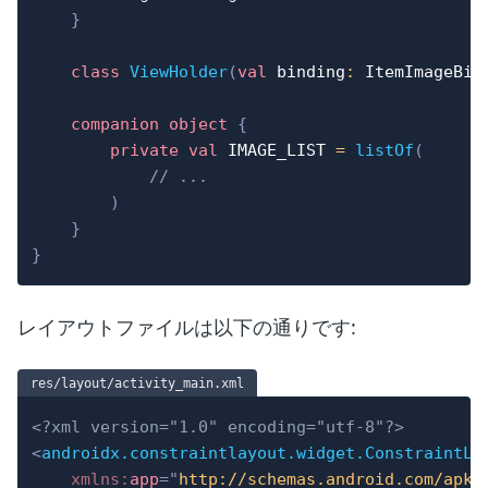
}
class
ViewHolder
(
val
 binding
:
 ItemImageBin
companion
object
{
private
val
 IMAGE_LIST 
=
listOf
(
// ...
)
}
}
レイアウトファイルは以下の通りです:
res/layout/activity_main.xml
<?xml version="1.0" encoding="utf-8"?>
<
androidx.constraintlayout.widget.ConstraintLa
xmlns:
app
=
"
http://schemas.android.com/apk/