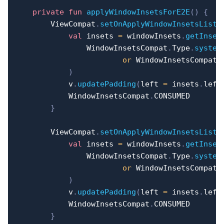
private
fun
applyWindowInsetsForE2E
(
)
{
        ViewCompat
.
setOnApplyWindowInsetsListe
val
 insets 
=
 windowInsets
.
getInset
                WindowInsetsCompat
.
Type
.
system
or
 WindowInsetsCompat
.
)
            v
.
updatePadding
(
left 
=
 insets
.
left
            WindowInsetsCompat
.
CONSUMED

}
        ViewCompat
.
setOnApplyWindowInsetsListe
val
 insets 
=
 windowInsets
.
getInset
                WindowInsetsCompat
.
Type
.
system
or
 WindowInsetsCompat
.
)
            v
.
updatePadding
(
left 
=
 insets
.
left
            WindowInsetsCompat
.
CONSUMED

}