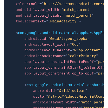
xmlns:
tools
=
"
http://schemas.android.com/to
android:
layout_width
=
"
match_parent
"
android:
layout_height
=
"
match_parent
"
tools:
context
=
"
.MainActivity
"
>
<
com.google.android.material.appbar.AppBar
android:
id
=
"
@+id/layout_appbar
"
android:
layout_width
=
"
0dp
"
android:
layout_height
=
"
wrap_content
"
android:
background
=
"
?colorPrimary
"
app:
layout_constraintEnd_toEndOf
=
"
pare
app:
layout_constraintStart_toStartOf
=
"
app:
layout_constraintTop_toTopOf
=
"
pare
<
com.google.android.material.appbar.Ma
android:
id
=
"
@+id/toolbar
"
style
=
"
@style/Widget.MaterialCompo
android:
layout_width
=
"
match_parent