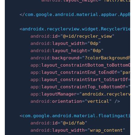
android:
layout_height
=
"
?attr/actio
</
com.google.android.material.appbar.AppBa
<
androidx.recyclerview.widget.RecyclerView
android:
id
=
"
@+id/recycler_view
"
android:
layout_width
=
"
0dp
"
android:
layout_height
=
"
0dp
"
android:
background
=
"
?colorBackgroundFl
app:
layout_constraintBottom_toBottomOf
app:
layout_constraintEnd_toEndOf
=
"
pare
app:
layout_constraintStart_toStartOf
=
"
app:
layout_constraintTop_toBottomOf
=
"
@
app:
layoutManager
=
"
androidx.recyclervi
android:
orientation
=
"
vertical
"
/>
<
com.google.android.material.floatingactio
android:
id
=
"
@+id/fab
"
android:
layout_width
=
"
wrap_content
"