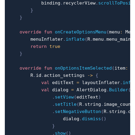
            binding
.
recyclerView
.
scrollToPosit
}
}
override
fun
onCreateOptionsMenu
(
menu
:
 Men
        menuInflater
.
inflate
(
R
.
menu
.
menu_main
,
return
true
}
override
fun
onOptionsItemSelected
(
item
:
 M
        R
.
id
.
action_settings 
->
{
val
 editText 
=
 layoutInflater
.
infl
val
 dialog 
=
 AlertDialog
.
Builder
(
t
.
setView
(
editText
)
.
setTitle
(
R
.
string
.
image_count
.
setNegativeButton
(
R
.
string
.
ca
                    dialog
.
dismiss
(
)
}
.
show
(
)