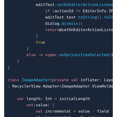
            editText
.
setOnEditorActionListener
if
(
actionId 
!=
 EditorInfo
.
IME
                editText
.
text
.
toString
(
)
.
toInt
                dialog
.
dismiss
(
)
return
@setOnEditorActionListen
}
true
}
else
->
super
.
onOptionsItemSelected
(
it
}
}
class
ImageAdapter
(
private
val
 inflater
:
 Layou
:
 RecyclerView
.
Adapter
<
ImageAdapter
.
ViewHolder
var
 length
:
 Int 
=
 initialLength

set
(
value
)
{
val
 incremental 
=
 value 
-
 field
