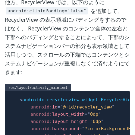
他方、RecyclerView では、以下のように
を追加して、
android:clipToPadding="false"
RecyclerView の表示領域にパディングをするので
はなく、 RecyclerView のコンテンツ全体の左右と
下部へのパディングとすることによって、下部のシ
ステムナビゲーションバーの部分も表示領域として
活用しつつ、スクロールの下端ではコンテンツとシ
ステムナビゲーションが重複しなくて済むようにで
きます:
res/layout/activity_main.xml
<
androidx.recyclerview.widget.RecyclerView
android:
id
=
"
@+id/recycler_view
"
android:
layout_width
=
"
0dp
"
android:
layout_height
=
"
0dp
"
android:
background
=
"
?colorBackgroundFl