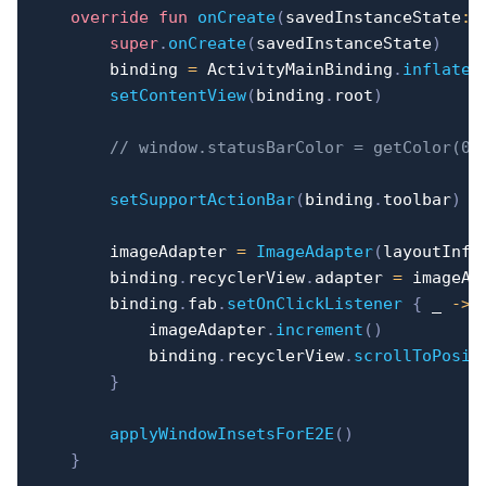
override
fun
onCreate
(
savedInstanceState
:
 
super
.
onCreate
(
savedInstanceState
)
        binding 
=
 ActivityMainBinding
.
inflate
(
setContentView
(
binding
.
root
)
// window.statusBarColor = getColor
setSupportActionBar
(
binding
.
toolbar
)
        imageAdapter 
=
ImageAdapter
(
layoutInfl
        binding
.
recyclerView
.
adapter 
=
 imageAda
        binding
.
fab
.
setOnClickListener
{
 _ 
->
            imageAdapter
.
increment
(
)
            binding
.
recyclerView
.
scrollToPosit
}
applyWindowInsetsForE2E
(
)
}