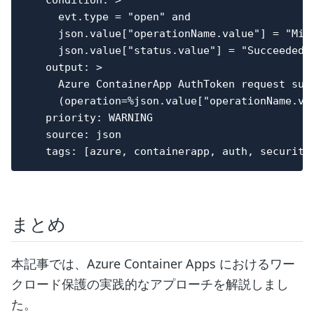
    condition: >

      evt.type = "open" and

      json.value["operationName.value"] = "Micr
      json.value["status.value"] = "Succeeded"

    output: >

      Azure ContainerApp AuthToken request succ
      (operation=%json.value["operationName.va
    priority: WARNING

    source: json

まとめ
本記事では、Azure Container Apps におけるワー
クロード保護の実践的なアプローチを解説しまし
た。