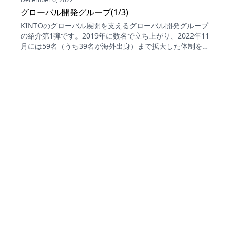
グローバル開発グループ(1/3)
KINTOのグローバル展開を支えるグローバル開発グループ
の紹介第1弾です。2019年に数名で立ち上がり、2022年11
月には59名（うち39名が海外出身）まで拡大した体制を説
明し、グローバルで共通化できるプロダクトを基盤として
開発し各国へ導入するという業務と、今後の活動方針を語
ります。