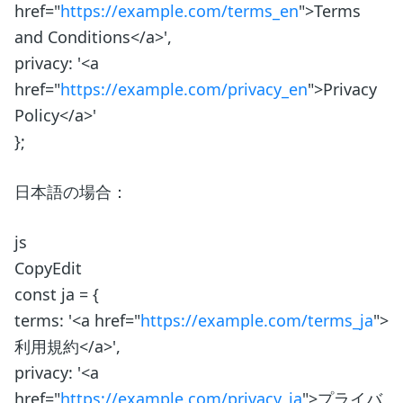
href="
https://example.com/terms_en
">Terms
and Conditions</a>',
privacy: '<a
href="
https://example.com/privacy_en
">Privacy
Policy</a>'
};
日本語の場合：
js
CopyEdit
const ja = {
terms: '<a href="
https://example.com/terms_ja
">
利用規約</a>',
privacy: '<a
href="
https://example.com/privacy_ja
">プライバ