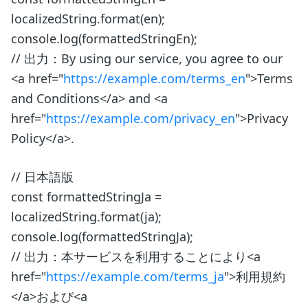
localizedString.format(en);
console.log(formattedStringEn);
// 出力：By using our service, you agree to our
<a href="
https://example.com/terms_en
">Terms
and Conditions</a> and <a
href="
https://example.com/privacy_en
">Privacy
Policy</a>.
// 日本語版
const formattedStringJa =
localizedString.format(ja);
console.log(formattedStringJa);
// 出力：本サービスを利用することにより<a
href="
https://example.com/terms_ja
">利用規約
</a>および<a