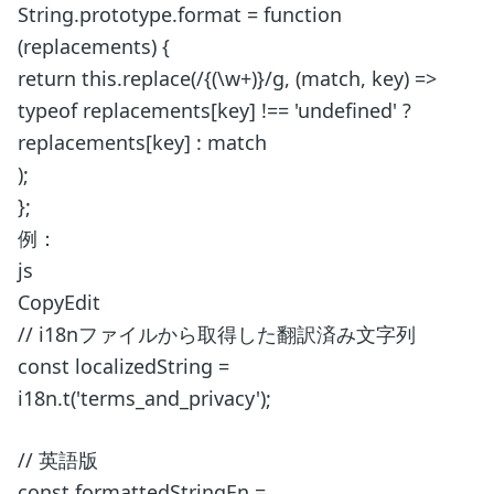
String.prototype.format = function
(replacements) {
return this.replace(/{(\w+)}/g, (match, key) =>
typeof replacements[key] !== 'undefined' ?
replacements[key] : match
);
};
例：
js
CopyEdit
// i18nファイルから取得した翻訳済み文字列
const localizedString =
i18n.t('terms_and_privacy');
// 英語版
const formattedStringEn =