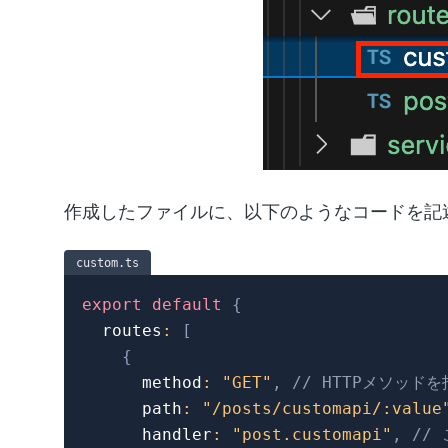
作成したファイルに、以下のようなコードを記
custom.ts
export
default
{
  routes
:
[
{
      method
:
"GET"
,
// HTTPメソッ
      path
:
"/posts/customapi/:value
      handler
:
"post.customapi"
,
//