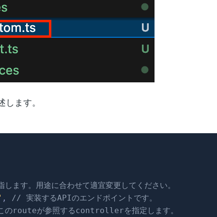
述します。
ドを指します。用途に合わせて適宜変更してください。
"
,
// 実装するAPIのエンドポイントです。
 このrouteが参照するcontrollerを指定します。