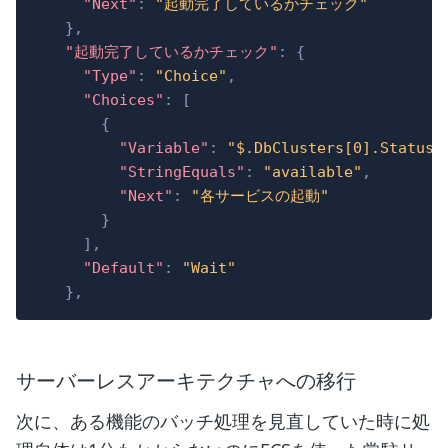
"Next"
:
"起動完了しているかチェック"
}
,
"起動完了しているかチェック"
:
{
"Type"
:
"Choice"
,
"Choices"
:
[
{
"Variable"
:
"$.DbClusters[0].Status"
"StringEquals"
:
"available"
,
"Next"
:
"各サービスの起動"
}
]
,
"Default"
:
"Wait"
}
,
サーバーレスアーキテクチャへの移行
次に、ある機能のバッチ処理を見直していた時に処