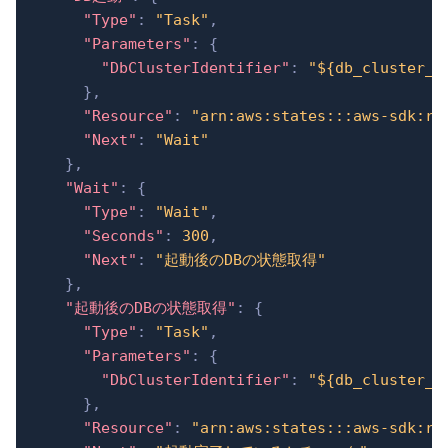
"Type"
:
"Task"
,
"Parameters"
:
{
"DbClusterIdentifier"
:
"${db_cluster_i
}
,
"Resource"
:
"arn:aws:states:::aws-sdk:rd
"Next"
:
"Wait"
}
,
"Wait"
:
{
"Type"
:
"Wait"
,
"Seconds"
:
300
,
"Next"
:
"起動後のDBの状態取得"
}
,
"起動後のDBの状態取得"
:
{
"Type"
:
"Task"
,
"Parameters"
:
{
"DbClusterIdentifier"
:
"${db_cluster_i
}
,
"Resource"
:
"arn:aws:states:::aws-sdk:rd