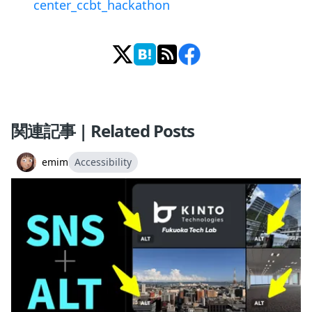
center_ccbt_hackathon
関連記事 | Related Posts
emim
Accessibility