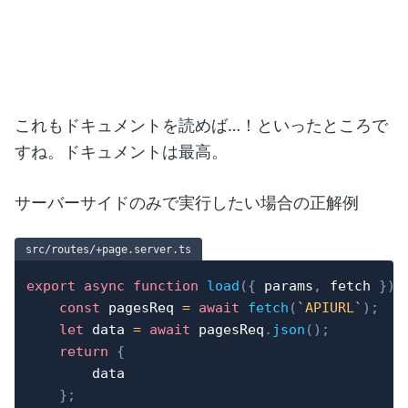
これもドキュメントを読めば…！といったところで
すね。ドキュメントは最高。
サーバーサイドのみで実行したい場合の正解例
src/routes/+page.server.ts
export
async
function
load
(
{
 params
,
 fetch 
}
)
const
 pagesReq 
=
await
fetch
(
`
APIURL
`
)
;
let
 data 
=
await
 pagesReq
.
json
(
)
;
return
{
		data

}
;