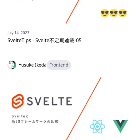
July 14, 2023
SvelteTips - Svelte不定期連載-05
Yusuke Ikeda
Frontend