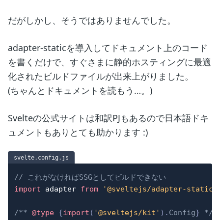
だがしかし、そうではありませんでした。
adapter-staticを導入してドキュメント上のコード
を書くだけで、すぐさまに静的ホスティングに最適
化されたビルドファイルが出来上がりました。
(ちゃんとドキュメントを読もう…。)
Svelteの公式サイトは和訳PJもあるので日本語ドキ
ュメントもありとても助かります :)
svelte.config.js
// これがなければSSGとしてビルドできない
import
adapter
from
'@sveltejs/adapter-static'
/** 
@type
{
import
(
'@sveltejs/kit'
)
.
Config
}
 */