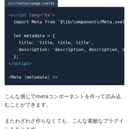
src/routes/+page.svelte
<
script
lang
=
"
ts
"
>
  import Meta from '$lib/components/Meta.svelte
  let metadata = {

    title: 'title, title, title',

    description: 'description, description, des
</
script
>
<
Meta
{
metadata
}
/
>
こんな感じでmetaコンポーネントを作って読み込
むことができます。
またわざわざ作らなくても、こんな素敵なプラグイ