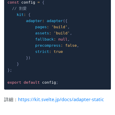
const
 config 
=
{
// 割愛
kit
:
{
adapter
:
adapter
(
{
pages
:
'build'
,
assets
:
'build'
,
fallback
:
null
,
precompress
:
false
,
strict
:
true
}
)
}
}
;
export
default
 config
;
詳細：
https://kit.svelte.jp/docs/adapter-static