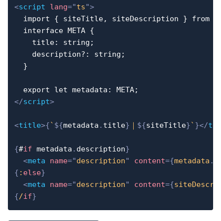
<
script
lang
=
"
ts
"
>
  import { siteTitle, siteDescription } from '$
  interface META {

    title: string;

    description?: string;

  }

</
script
>
<
title
>
{
`
${
metadata
.
title
}
｜
${
siteTitle
}
`
}
</
ti
{
#
if
 metadata
.
description
}
<
meta
name
=
"
description
"
content
=
{
metadata
.
d
{
:
else
}
<
meta
name
=
"
description
"
content
=
{
siteDescri
{
/
if
}