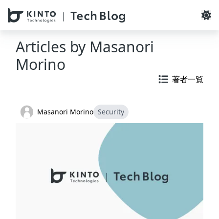
本文へスキップ / Skip to main content
Articles by
Masanori
Morino
著者一覧
Masanori Morino
Security