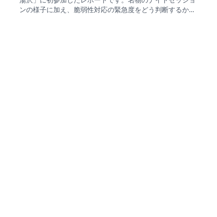
ンの様子に加え、脆弱性対応の緊急度をどう判断するか、
社内バグバウンティ制度が権限昇格の脆弱性発見や従業員
の才能発見につながった事例など、印象に残った講演を紹
介します。