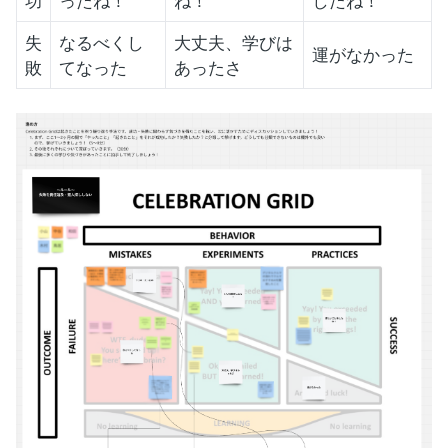
功
ったね！
ね！
したね！
失
なるべくし
大丈夫、学びは
運がなかった
敗
てなった
あったさ