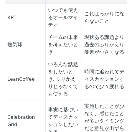
いつでも使え
こればっかりにな
KPT
るオールマイ
らないこと
ティ
チームの未来
現状ある課題より
熱気球
を考えたいと
過去のふりかえり
き
要素が小さくなる
いろんな話題
をしたいと
時間に追われてデ
LeanCoffee
き, ふりかえ
ィスカッションす
りじゃなくて
るので少々疲れる
も使える
実施したことが少
事実に基づい
なく、感じたこと
Celebration
てディスカッ
が多いタイミング
Grid
ションしたい
だと意見が出ずら
とき