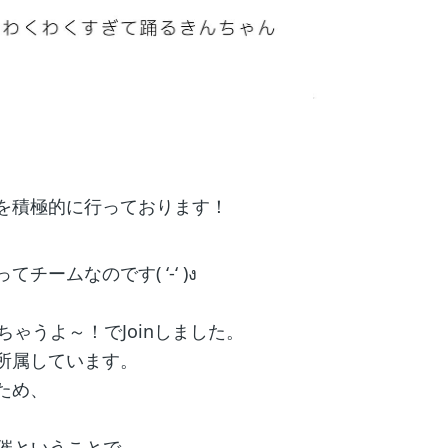
を積極的に行っております！
ムなのです( ‘-‘ )ง
ゃうよ～！でJoinしました。
所属しています。
ため、
。
開催ということで